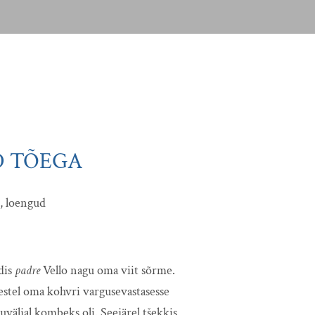
D TÕEGA
, loengud
dis
padre
Vello nagu oma viit sõrme.
eestel oma kohvri vargusevastasesse
nuväljal kombeks oli. Seejärel tšekkis