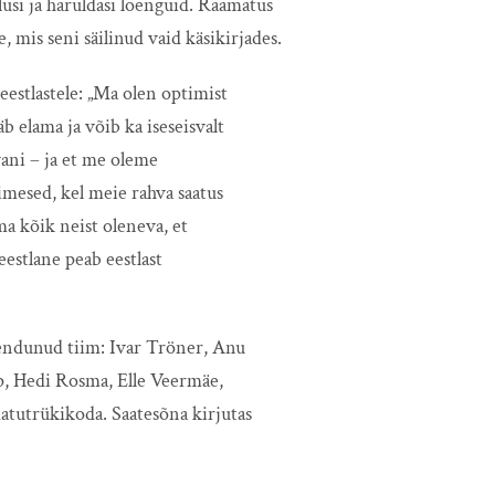
tlusi ja haruldasi loenguid. Raamatus
e, mis seni säilinud vaid käsikirjades.
eestlastele: „Ma olen optimist
ääb elama ja võib ka iseseisvalt
vani – ja et me oleme
imesed, kel meie rahva saatus
a kõik neist oleneva, et
estlane peab eestlast
hendunud tiim: Ivar Tröner, Anu
ip, Hedi Rosma, Elle Veermäe,
atutrükikoda. Saatesõna kirjutas