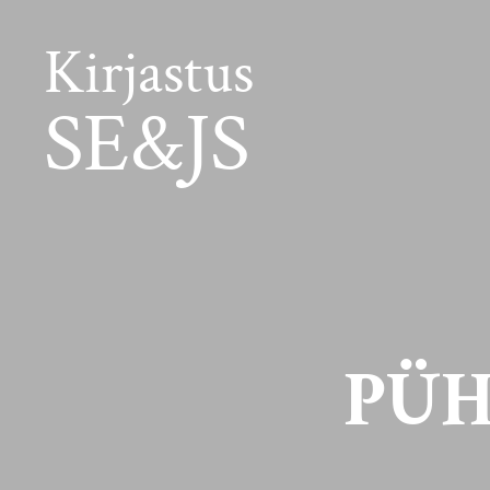
Kirjastus
SE&JS
PÜH