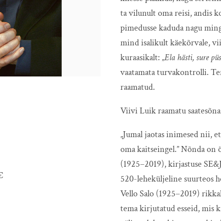
ta vilunult oma reisi, andis koh
pimedusse kaduda nagu mingi
mind isalikult käekõrvale, vii
kuraasikalt:
„
Ela hästi, sure pü
vaatamata turvakontrolli.
Te
raamatud.
Viivi Luik raamatu saatesõna
„Jumal jaotas inimesed nii, et
oma kaitseingel.” Nõnda on öe
(1925–2019), kirjastuse SE&J
€
520-leheküljeline suurteos h
Vello Salo (1925–2019) rikkal
tema kirjutatud esseid, mis 