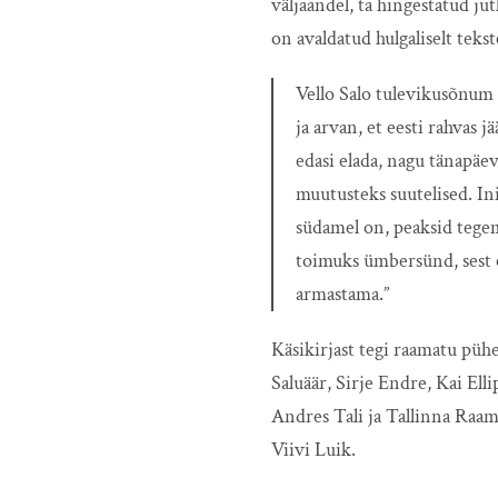
väljaandel, ta hingestatud ju
on avaldatud hulgaliselt tekst
Vello Salo tulevikusõnum 
ja arvan, et eesti rahvas j
edasi elada, nagu tänapäe
muutusteks suutelised. In
südamel on, peaksid tegem
toimuks ümbersünd, sest e
armastama.”
Käsikirjast tegi raamatu pü
Saluäär, Sirje Endre, Kai Ell
Andres Tali ja Tallinna Raam
Viivi Luik.