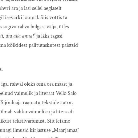
vri ära ja lasi sellel aeglaselt
l isevärki loomal.
Siis võttis ta
s sagiva rahva hulgast välja, ütles
sti, ära alla anna!”
ja läks tagasi
ma kõikidest palitutaskutest paistsid
s.
 igal rahval oleks oma osa maast ja
lnud vaimulik ja literaat Vello Salo
S jõuluaja raamatu tekstide autor.
õlmab valiku vaimuliku ja literaadi
ikust tekstivaramust. Siit leiame
kunagi ilmusid kirjastuse „Maarjamaa”