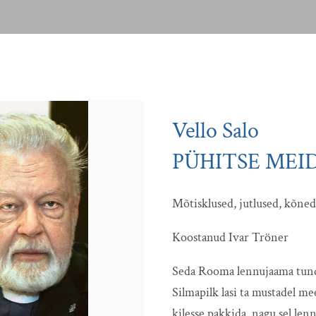
Vello Salo
PÜHITSE MEI
Mõtisklused, jutlused, kõned
Koostanud Ivar Tröner
Seda Rooma lennujaama tun
Silmapilk lasi ta mustadel m
kilesse pakkida, nagu sel len